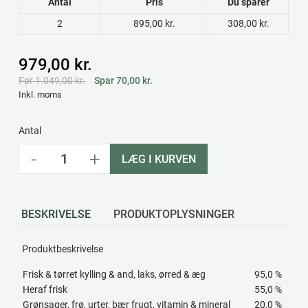
Antal
Pris
Du sparer
2
895,00 kr.
308,00 kr.
979,00 kr.
Før 1.049,00 kr.
Spar 70,00 kr.
Inkl. moms
Antal
-
+
LÆG I KURVEN
BESKRIVELSE
PRODUKTOPLYSNINGER
Produktbeskrivelse
Frisk & tørret kylling & and, laks, ørred & æg
95,0 %
Heraf frisk
55,0 %
Grønsager, frø, urter, bær frugt, vitamin & mineral
20,0 %