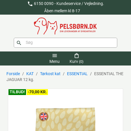
phone
6150 0090 - Kundeservice / Vejledning.
Åben mellem kl 8-17
search
menu
shopping_bag
Menu
Kurv
(0)
Forside
KAT
Tørkost kat
ESSENTIAL
ESSENTIAL THE
JAGUAR 12 kg.
TILBUD!
-70,00 KR.