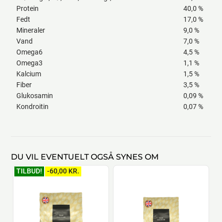
Protein
40,0 %
Fedt
17,0 %
Mineraler
9,0 %
Vand
7,0 %
Omega6
4,5 %
Omega3
1,1 %
Kalcium
1,5 %
Fiber
3,5 %
Glukosamin
0,09 %
Kondroitin
0,07 %
DU VIL EVENTUELT OGSÅ SYNES OM
TILBUD!
-60,00 KR.