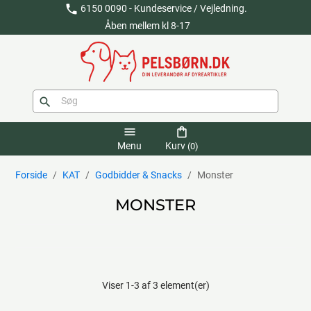
phone
6150 0090 - Kundeservice / Vejledning.
Åben mellem kl 8-17
search
menu
shopping_bag
Menu
Kurv
(0)
Forside
KAT
Godbidder & Snacks
Monster
MONSTER
Viser 1-3 af 3 element(er)