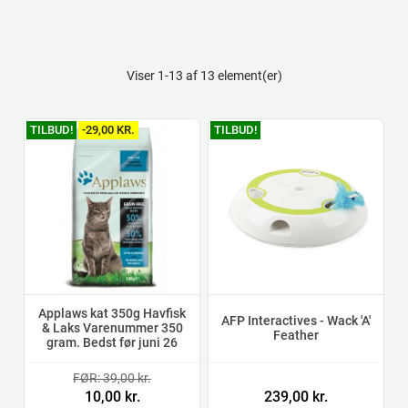
Viser 1-13 af 13 element(er)
TILBUD!
-29,00 KR.
TILBUD!
Applaws kat 350g Havfisk
AFP Interactives - Wack 'A'
& Laks Varenummer 350
Feather
gram. Bedst før juni 26
FØR: 39,00 kr.
10,00 kr.
239,00 kr.