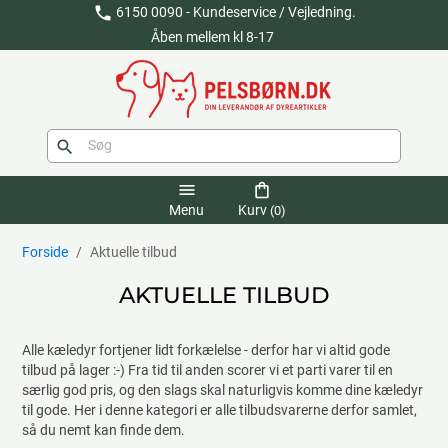
phone
6150 0090 - Kundeservice / Vejledning.
Åben mellem kl 8-17
search
menu
shopping_bag
Menu
Kurv
(0)
Forside
Aktuelle tilbud
AKTUELLE TILBUD
Alle kæledyr fortjener lidt forkælelse - derfor har vi altid gode
tilbud på lager :-) Fra tid til anden scorer vi et parti varer til en
særlig god pris, og den slags skal naturligvis komme dine kæledyr
til gode. Her i denne kategori er alle tilbudsvarerne derfor samlet,
så du nemt kan finde dem.