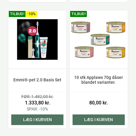
TILBUD!
-10%
TILBUD!
10 stk Applaws 70g dåser
Emmi®-pet 2.0 Basis Set
blandet varianter.
FØR: 1.482,00 kr.
1.333,80 kr.
80,00 kr.
SPAR: -10%
LÆG I KURVEN
LÆG I KURVEN