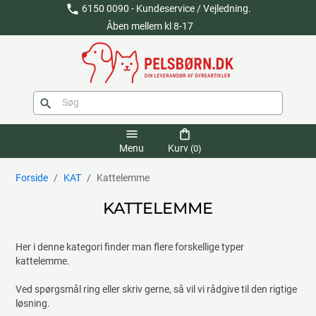
phone
6150 0090 - Kundeservice / Vejledning.
Åben mellem kl 8-17
search
menu
shopping_bag
Menu
Kurv
(0)
Forside
KAT
Kattelemme
KATTELEMME
Her i denne kategori finder man flere forskellige typer
kattelemme.
Ved spørgsmål ring eller skriv gerne, så vil vi rådgive til den rigtige
løsning.