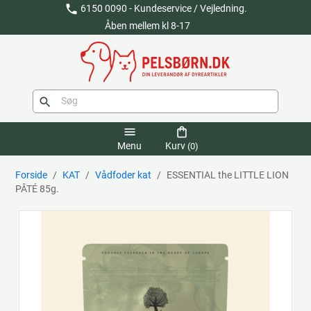
phone
6150 0090 - Kundeservice / Vejledning.
Åben mellem kl 8-17
search
menu
shopping_bag
Menu
Kurv
(0)
Forside
KAT
Vådfoder kat
ESSENTIAL the LITTLE LION
PÂTÉ 85g.