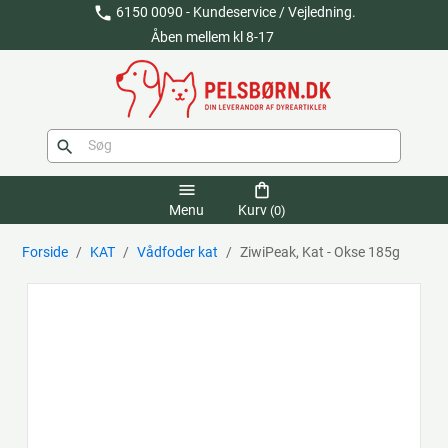
phone
6150 0090 - Kundeservice / Vejledning.
Åben mellem kl 8-17
search
menu
shopping_bag
Menu
Kurv
(0)
Forside
KAT
Vådfoder kat
ZiwiPeak, Kat - Okse 185g