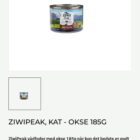
ZIWIPEAK, KAT - OKSE 185G
ZiwiPeak vådfoder med okse 185g når kun det bedste er godt