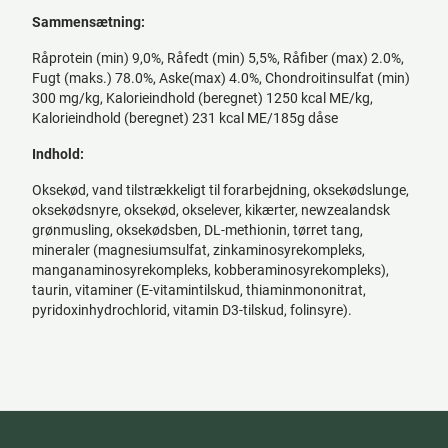
Sammensætning:
Råprotein (min) 9,0%, Råfedt (min) 5,5%, Råfiber (max) 2.0%,
Fugt (maks.) 78.0%, Aske(max) 4.0%, Chondroitinsulfat (min)
300 mg/kg, Kalorieindhold (beregnet) 1250 kcal ME/kg,
Kalorieindhold (beregnet) 231 kcal ME/185g dåse
Indhold:
Oksekød, vand tilstrækkeligt til forarbejdning, oksekødslunge,
oksekødsnyre, oksekød, okselever, kikærter, newzealandsk
grønmusling, oksekødsben, DL-methionin, tørret tang,
mineraler (magnesiumsulfat, zinkaminosyrekompleks,
manganaminosyrekompleks, kobberaminosyrekompleks),
taurin, vitaminer (E-vitamintilskud, thiaminmononitrat,
pyridoxinhydrochlorid, vitamin D3-tilskud, folinsyre).