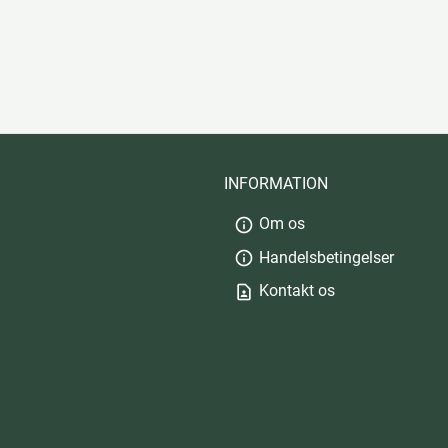
INFORMATION
Om os
info
Handelsbetingelser
info
Kontakt os
contact_page