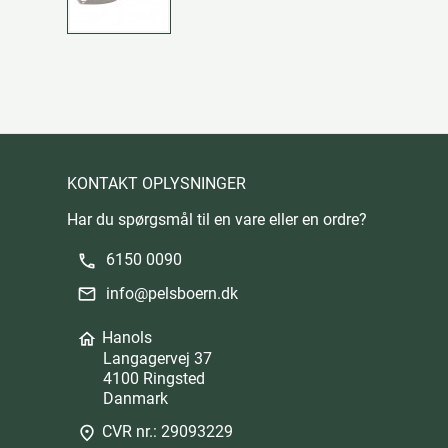
KONTAKT OPLYSNINGER
Har du spørgsmål til en vare eller en ordre?
6150 0090
phone
info@pelsboern.dk
mail
Hanols
home
Langagervej 37
4100 Ringsted
Danmark
CVR nr.: 29093229
place