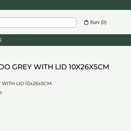
shopping_bag
Kurv
(0)
E
IDO GREY WITH LID 10X26X5CM
 WITH LID 10x26x5CM.
e.