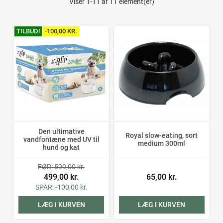
Viser 1-11 af 11 element(er)
TILBUD!
-100,00 KR.
Den ultimative
Royal slow-eating, sort
vandfontæne med UV til
medium 300ml
hund og kat
FØR: 599,00 kr.
499,00 kr.
65,00 kr.
SPAR: -100,00 kr.
LÆG I KURVEN
LÆG I KURVEN