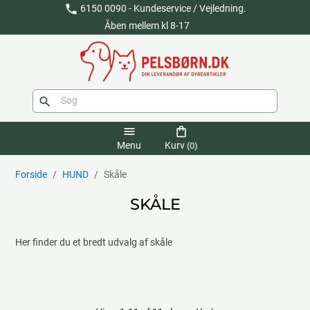
phone
6150 0090 - Kundeservice / Vejledning.
Åben mellem kl 8-17
search
menu
shopping_bag
Menu
Kurv
(0)
Forside
HUND
Skåle
SKÅLE
Her finder du et bredt udvalg af skåle