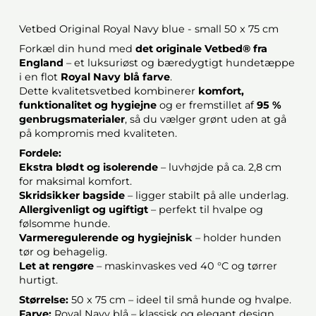
Vetbed Original Royal Navy blue - small 50 x 75 cm
Forkæl din hund med
det originale Vetbed® fra
England
– et luksuriøst og bæredygtigt hundetæppe
i en flot
Royal Navy blå farve
.
Dette kvalitetsvetbed kombinerer
komfort,
funktionalitet og hygiejne
og er fremstillet af
95 %
genbrugsmaterialer
, så du vælger grønt uden at gå
på kompromis med kvaliteten.
Fordele:
Ekstra blødt og isolerende
– luvhøjde på ca. 2,8 cm
for maksimal komfort.
Skridsikker bagside
– ligger stabilt på alle underlag.
Allergivenligt og ugiftigt
– perfekt til hvalpe og
følsomme hunde.
Varmeregulerende og hygiejnisk
– holder hunden
tør og behagelig.
Let at rengøre
– maskinvaskes ved 40 °C og tørrer
hurtigt.
Størrelse:
50 x 75 cm – ideel til små hunde og hvalpe.
Farve:
Royal Navy blå – klassisk og elegant design,