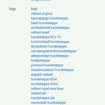
Tags:
B&B
vetbed original
bæredygtigt hundetæppe
blødt hundetæppe
antibakterielt hundetæppe
vetbed small
hundetæppe 50 x 75
komfortabelt hundetæppe
skridsikkert hundetæppe
varmeregulerende hundetæppe
allergivenligt hundetæppe
hvalpetæppe
premium hundetæppe
maskinvaskbart hundetæppe
engelsk vetbed
hundetæppe til bil
hundetæppe til bur
vetbed royal navy blue
vetbed blå
hundetæppe blå
marineblåt hundetæppe