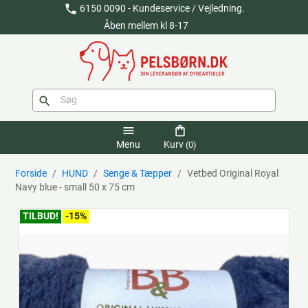
phone
6150 0090 - Kundeservice / Vejledning.
Åben mellem kl 8-17
search
menu
shopping_bag
Menu
Kurv
(0)
Forside
HUND
Senge & Tæpper
Vetbed Original Royal
Navy blue - small 50 x 75 cm
TILBUD!
-15%