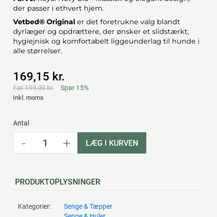
der passer i ethvert hjem.
Vetbed® Original
er det foretrukne valg blandt
dyrlæger og opdrættere, der ønsker et slidstærkt,
hygiejnisk og komfortabelt liggeunderlag til hunde i
alle størrelser.
169,15 kr.
Før 199,00 kr.
Spar 15%
Inkl. moms
Antal
-
+
LÆG I KURVEN
PRODUKTOPLYSNINGER
Kategorier:
Senge & Tæpper
Senge & Huler