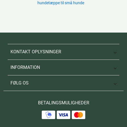
hundetæppe til små hunde
KONTAKT OPLYSNINGER

INFORMATION

FØLG OS

BETALINGSMULIGHEDER