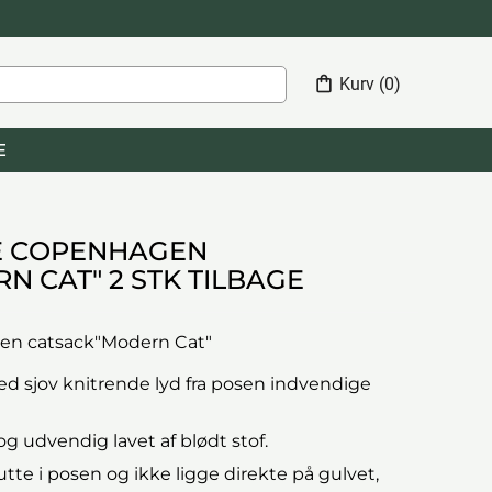
shopping_bag
Kurv
(0)
E
E COPENHAGEN
 CAT" 2 STK TILBAGE
en catsack"Modern Cat"
d sjov knitrende lyd fra posen indvendige
g udvendig lavet af blødt stof.
utte i posen og ikke ligge direkte på gulvet,