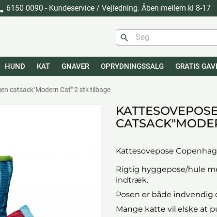
6150 0090 - Kundeservice / Vejledning. Åben mellem kl 8-17
one
search
HUND
KAT
GNAVER
OPRYDNINGSSALG
GRATIS GAV
n catsack"Modern Cat" 2 stk tilbage
KATTESOVEPOS
CATSACK"MODERN
Kattesovepose Copenhag
Rigtig hyggepose/hule me
indtræk.
Posen er både indvendig o
Mange katte vil elske at p