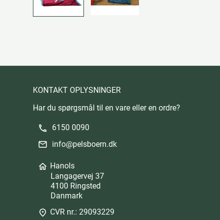
KONTAKT OPLYSNINGER
Har du spørgsmål til en vare eller en ordre?
6150 0090
phone
info@pelsboern.dk
mail
Hanols
home
Langagervej 37
4100 Ringsted
Danmark
CVR nr.: 29093229
place