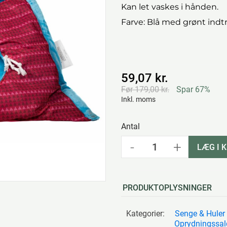
Kan let vaskes i hånden.
Farve: Blå med grønt ind
59,07 kr.
Før 179,00 kr.
Spar 67%
Inkl. moms
Antal
-
+
LÆG I 
PRODUKTOPLYSNINGER
Kategorier:
Senge & Huler
Oprydningssal