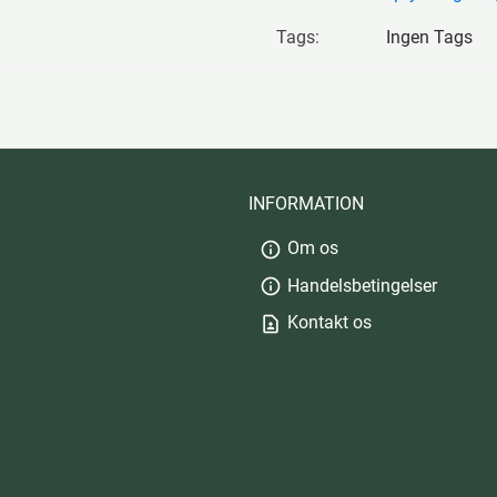
Tags:
Ingen Tags
INFORMATION
Om os
info
Handelsbetingelser
info
Kontakt os
contact_page