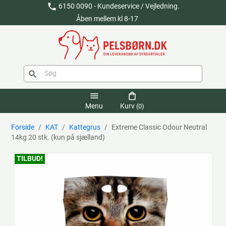
phone
6150 0090 - Kundeservice / Vejledning.
Åben mellem kl 8-17
search
menu
shopping_bag
Menu
Kurv
(0)
Forside
KAT
Kattegrus
Extreme Classic Odour Neutral
14kg 20 stk. (kun på sjælland)
TILBUD!