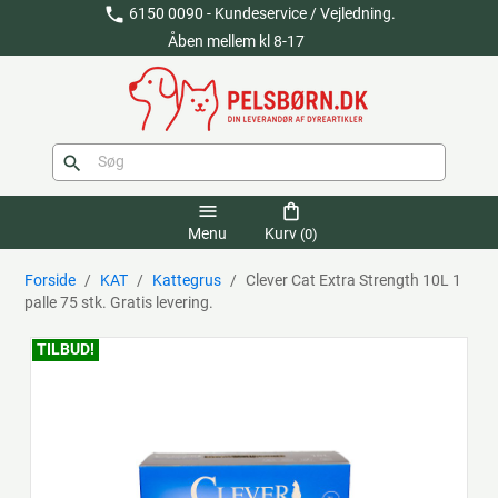
phone
6150 0090 - Kundeservice / Vejledning.
Åben mellem kl 8-17
search
menu
shopping_bag
Menu
Kurv
(0)
Forside
KAT
Kattegrus
Clever Cat Extra Strength 10L 1
palle 75 stk. Gratis levering.
TILBUD!