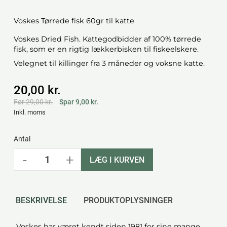
Voskes Tørrede fisk 60gr til katte
Voskes Dried Fish. Kattegodbidder af 100% tørrede
fisk, som er en rigtig lækkerbisken til fiskeelskere.
Velegnet til killinger fra 3 måneder og voksne katte.
20,00 kr.
Før 29,00 kr.
Spar 9,00 kr.
Inkl. moms
Antal
-
+
LÆG I KURVEN
BESKRIVELSE
PRODUKTOPLYSNINGER
Voskes har været kendt siden 1981 for sine mange