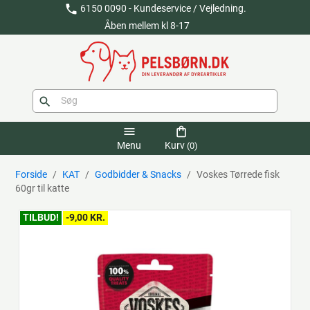
phone
6150 0090 - Kundeservice / Vejledning.
Åben mellem kl 8-17
search
menu
shopping_bag
Menu
Kurv
(0)
Forside
KAT
Godbidder & Snacks
Voskes Tørrede fisk
60gr til katte
TILBUD!
-9,00 KR.