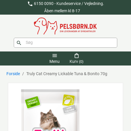
phone
6150 0090 - Kundeservice / Vejledning.
Åben mellem kl 8-17
search
menu
shopping_bag
Menu
Kurv
(0)
Forside
Truly Cat Creamy Lickable Tuna & Bonito 70g