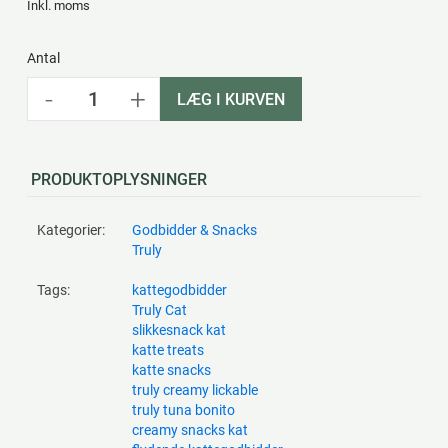
Inkl. moms
Antal
-
+
LÆG I KURVEN
PRODUKTOPLYSNINGER
Kategorier:
Godbidder & Snacks
Truly
Tags:
kattegodbidder
Truly Cat
slikkesnack kat
katte treats
katte snacks
truly creamy lickable
truly tuna bonito
creamy snacks kat