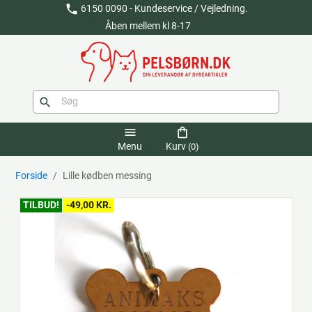
phone
6150 0090 - Kundeservice / Vejledning.
Åben mellem kl 8-17
search
menu
shopping_bag
Menu
Kurv
(0)
Forside
Lille kødben messing
TILBUD!
-49,00 KR.