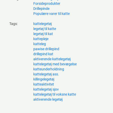
Forsideprodukter
Drillepinde
Populære varer til katte
Tags:
kattelegetøj
legetøj til katte
legetøj til kat
kattepleje
katteleg
pawise drillepind
drillepind kat
aktiverende kattelegetøj
kattelegetøj med bevægelse
katteunderholdning
kattelegetøj ass.
killingelegetøj
katteaktivitet
kattelegetøj sjov
kattelegetøj til voksne katte
aktiverende legetøj