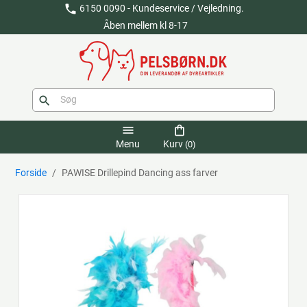
phone
6150 0090 - Kundeservice / Vejledning.
Åben mellem kl 8-17
search
menu
shopping_bag
Menu
Kurv
(0)
Forside
PAWISE Drillepind Dancing ass farver