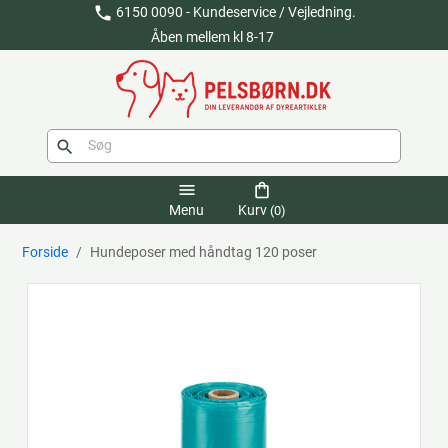
phone
6150 0090 - Kundeservice / Vejledning.
Åben mellem kl 8-17
search
menu
shopping_bag
Menu
Kurv
(0)
Forside
Hundeposer med håndtag 120 poser