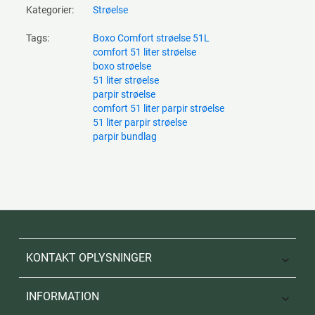
Kategorier:
Strøelse
Tags:
Boxo Comfort strøelse 51L
comfort 51 liter strøelse
boxo strøelse
51 liter strøelse
parpir strøelse
comfort 51 liter parpir strøelse
51 liter parpir strøelse
parpir bundlag
KONTAKT OPLYSNINGER

INFORMATION
