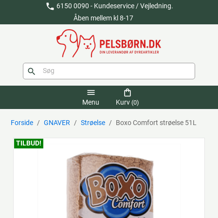
phone
6150 0090 - Kundeservice / Vejledning.
Åben mellem kl 8-17
search
menu
shopping_bag
Menu
Kurv
(0)
Forside
GNAVER
Strøelse
Boxo Comfort strøelse 51L
TILBUD!