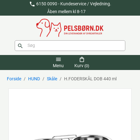
phone
6150 0090 - Kundeservice / Vejledning.
Åben mellem kl 8-17
search
menu
shopping_bag
Menu
Kurv
(0)
Forside
HUND
Skåle
H.FODERSKÅL DOB 440 ml