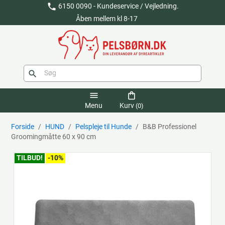
phone
6150 0090 - Kundeservice / Vejledning.
Åben mellem kl 8-17
search
menu
shopping_bag
Menu
Kurv
(0)
Forside
HUND
Pelspleje til Hunde
B&B Professionel
Groomingmåtte 60 x 90 cm
TILBUD!
-10%