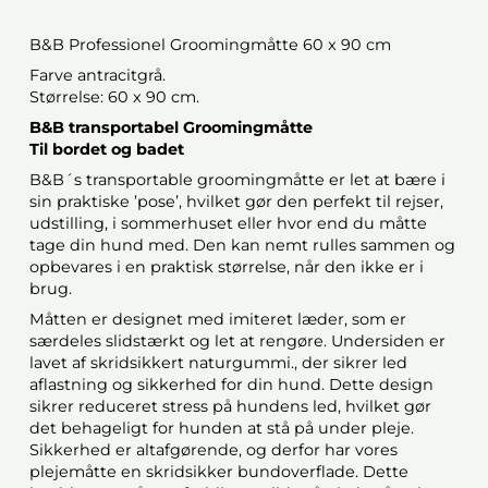
B&B Professionel Groomingmåtte 60 x 90 cm
Farve antracitgrå.
Størrelse: 60 x 90 cm.
B&B transportabel Groomingmåtte
Til bordet og badet
B&B´s transportable groomingmåtte er let at bære i
sin praktiske ’pose’, hvilket gør den perfekt til rejser,
udstilling, i sommerhuset eller hvor end du måtte
tage din hund med. Den kan nemt rulles sammen og
opbevares i en praktisk størrelse, når den ikke er i
brug.
Måtten er designet med imiteret læder, som er
særdeles slidstærkt og let at rengøre. Undersiden er
lavet af skridsikkert naturgummi., der sikrer led
aflastning og sikkerhed for din hund. Dette design
sikrer reduceret stress på hundens led, hvilket gør
det behageligt for hunden at stå på under pleje.
Sikkerhed er altafgørende, og derfor har vores
plejemåtte en skridsikker bundoverflade. Dette