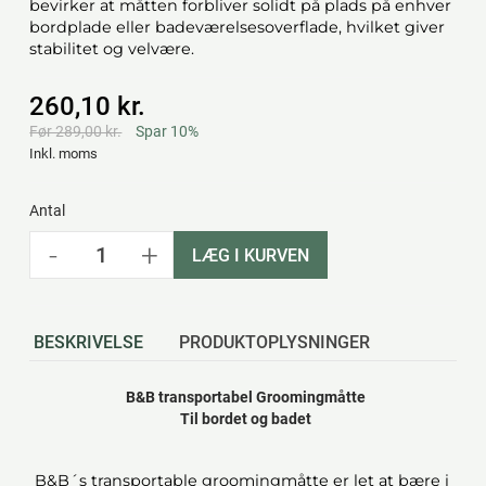
bevirker at måtten forbliver solidt på plads på enhver
bordplade eller badeværelsesoverflade, hvilket giver
stabilitet og velvære.
260,10 kr.
Før 289,00 kr.
Spar 10%
Inkl. moms
Antal
-
+
LÆG I KURVEN
BESKRIVELSE
PRODUKTOPLYSNINGER
B&B transportabel Groomingmåtte
Til bordet og badet
B&B´s transportable groomingmåtte er let at bære i