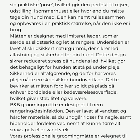
sin praktiske ’pose’, hvilket gør den perfekt til rejser,
udstilling, i sommerhuset eller hvor end du måtte
tage din hund med. Den kan nemt rulles sammen
og opbevares i en praktisk størrelse, når den ikke er i
brug.
Måtten er designet med imiteret læder, som er
særdeles slidstærkt og let at rengøre. Undersiden er
lavet af skridsikkert naturgummi., der sikrer led
aflastning og sikkerhed for din hund. Dette design
sikrer reduceret stress på hundens led, hvilket gør
det behageligt for hunden at stå på under pleje.
Sikkerhed er altafgørende, og derfor har vores
plejemåtte en skridsikker bundoverflade. Dette
bevirker at måtten forbliver solidt på plads på
enhver bordplade eller badeværelsesoverflade,
hvilket giver stabilitet og velvære.
B&B groomingmåtte er designet til nem
rengøring/desinfektion. Den er lavet af vandtæt og
hårdfør materiale, så du undgår ridser fra negle, samt
bibeholder fordelen ved nemt at kunne tørre alt
snavs, pels eller vand væk.
Vores professionelle groomingmåtte er velegnet til