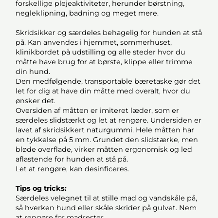
forskellige plejeaktiviteter, herunder børstning,
negleklipning, badning og meget mere.
Skridsikker og særdeles behagelig for hunden at stå
på. Kan anvendes i hjemmet, sommerhuset,
klinikbordet på udstilling og alle steder hvor du
måtte have brug for at børste, klippe eller trimme
din hund.
Den medfølgende, transportable bæretaske gør det
let for dig at have din måtte med overalt, hvor du
ønsker det.
Oversiden af måtten er imiteret læder, som er
særdeles slidstærkt og let at rengøre. Undersiden er
lavet af skridsikkert naturgummi. Hele måtten har
en tykkelse på 5 mm. Grundet den slidstærke, men
bløde overflade, virker måtten ergonomisk og led
aflastende for hunden at stå på.
Let at rengøre, kan desinficeres.
Tips og tricks:
Særdeles velegnet til at stille mad og vandskåle på,
så hverken hund eller skåle skrider på gulvet. Nem
at rengøre for madrester.