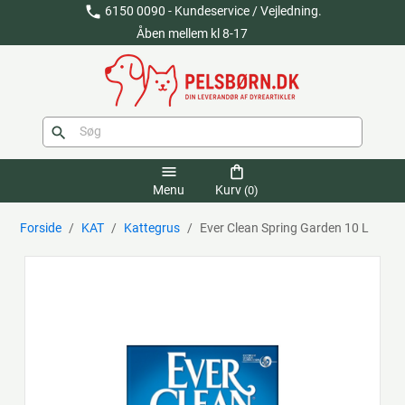
phone
6150 0090 - Kundeservice / Vejledning.
Åben mellem kl 8-17
search
menu
shopping_bag
Menu
Kurv
(0)
Forside
KAT
Kattegrus
Ever Clean Spring Garden 10 L