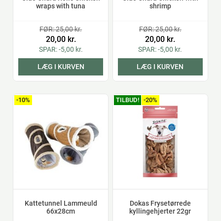
wraps with tuna
shrimp
FØR: 25,00 kr.
FØR: 25,00 kr.
20,00 kr.
20,00 kr.
SPAR: -5,00 kr.
SPAR: -5,00 kr.
LÆG I KURVEN
LÆG I KURVEN
-10%
TILBUD!
-20%
Kattetunnel Lammeuld
Dokas Frysetørrede
66x28cm
kyllingehjerter 22gr