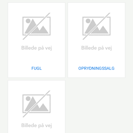
FUGL
OPRYDNINGSSALG