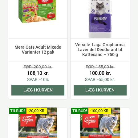
Versele-Laga Oropharma
Mera Cats Adult Mixede
Lavendel Deodorant til
Varianter 12 pak
Kattesand – 750 g
FØR: 209,00 kr.
FØR: 155,00 kr.
188,10 kr.
100,00 kr.
SPAR: -10%
SPAR: -55,00 kr.
LÆG I KURVEN
LÆG I KURVEN
TILBUD!
-20,00 KR.
TILBUD!
-100,00 KR.