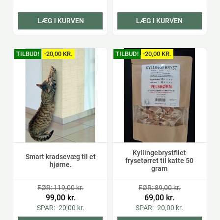
LÆG I KURVEN
LÆG I KURVEN
TILBUD!
-20,00 KR.
TILBUD!
-20,00 KR.
Kyllingebrystfilet
Smart kradsevæg til et
frysetørret til katte 50
hjørne.
gram
FØR: 119,00 kr.
FØR: 89,00 kr.
99,00 kr.
69,00 kr.
SPAR: -20,00 kr.
SPAR: -20,00 kr.