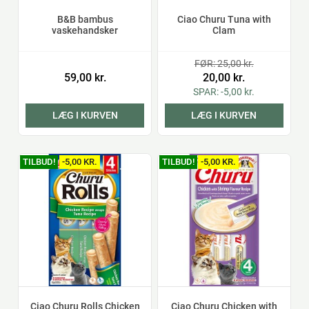
B&B bambus
Ciao Churu Tuna with
vaskehandsker
Clam
FØR: 25,00 kr.
59,00 kr.
20,00 kr.
SPAR: -5,00 kr.
LÆG I KURVEN
LÆG I KURVEN
TILBUD!
-5,00 KR.
TILBUD!
-5,00 KR.
Ciao Churu Rolls Chicken
Ciao Churu Chicken with