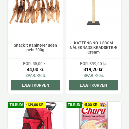
KATTENS NO.1 80CM
Snack'it Kaninører uden
NÅLEKRADS KRADSETRÆ
pels 200g
Cream
FØR: 55,00 kr.
FØR: 399,00 kr.
44,00 kr.
319,20 kr.
SPAR: -20%
SPAR: -20%
LÆG I KURVEN
LÆG I KURVEN
TILBUD!
-139,00 KR.
TILBUD!
-5,00 KR.