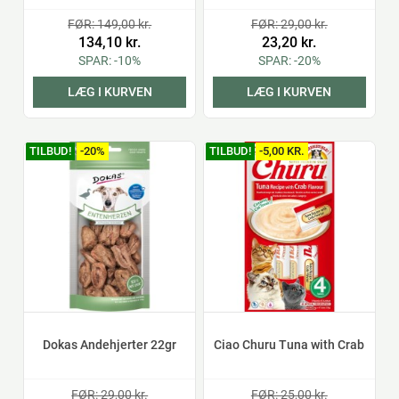
FØR: 149,00 kr.
FØR: 29,00 kr.
134,10 kr.
23,20 kr.
SPAR: -10%
SPAR: -20%
LÆG I KURVEN
LÆG I KURVEN
TILBUD!
-20%
TILBUD!
-5,00 KR.
Dokas Andehjerter 22gr
Ciao Churu Tuna with Crab
FØR: 29,00 kr.
FØR: 25,00 kr.