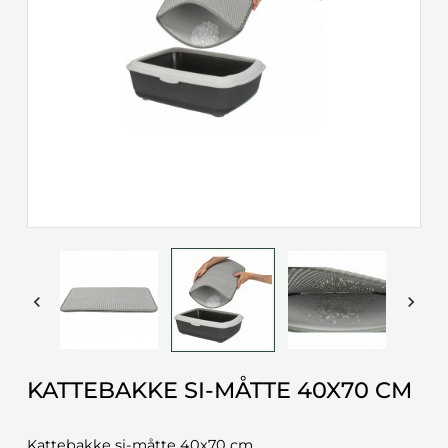


KATTEBAKKE SI-MÅTTE 40X70 CM
Kattebakke si-måtte 40x70 cm