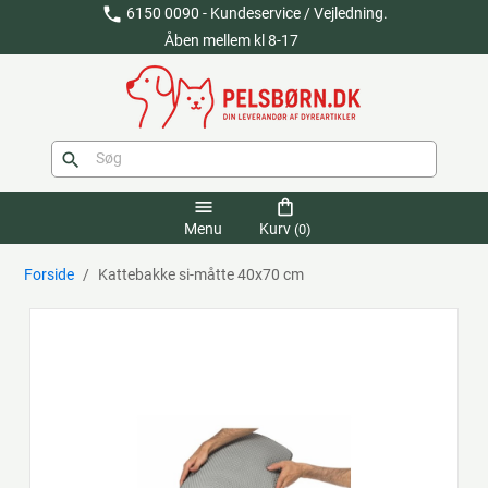
phone
6150 0090 - Kundeservice / Vejledning.
Åben mellem kl 8-17
search
menu
shopping_bag
Menu
Kurv
(0)
Forside
Kattebakke si-måtte 40x70 cm