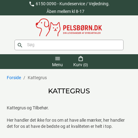
phone
6150 0090 - Kundeservice / Vejledning.
Åben mellem kl 8-17
search
menu
shopping_bag
Menu
Kurv
(0)
Forside
Kattegrus
KATTEGRUS
Kattegrus og Tilbehør.
Her handler det ikke for os om at have alle mærker, her handler
det for os at have de bedste og at kvaliteten er helt i top.