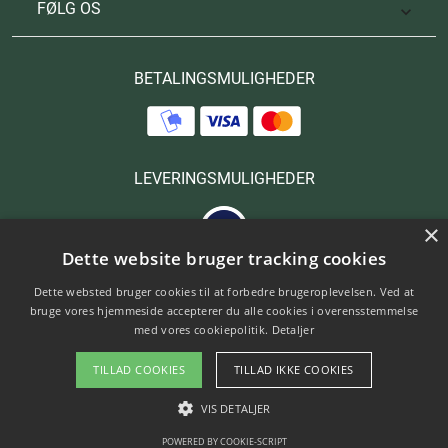
FØLG OS

BETALINGSMULIGHEDER
LEVERINGSMULIGHEDER
×
Dette website bruger tracking cookies
Dette websted bruger cookies til at forbedre brugeroplevelsen. Ved at
bruge vores hjemmeside accepterer du alle cookies i overensstemmelse
med vores cookiepolitik.
Detaljer
Copyright © 2025 Hanols. All Rights Reserved.
TILLAD COOKIES
TILLAD IKKE COOKIES
Designed by kn Development
VIS DETALJER
POWERED BY COOKIE-SCRIPT
STRENGT NØDVENDIGE
YDEEVNE
MÅLRETNING AF